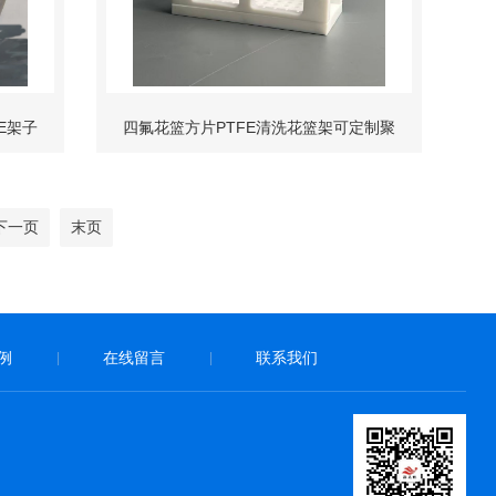
E架子
四氟花篮方片PTFE清洗花篮架可定制聚
四氟乙烯casstte
下一页
末页
例
在线留言
联系我们
|
|