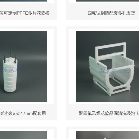
篮可定制PTFE多片花篮搭
四氟试剂瓶配套多孔支架
四氟方槽浸泡清洗
膜过滤支架47mm配套用
聚四氟乙烯花篮晶圆清洗浸泡
FE反应架7层12层