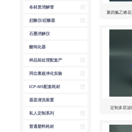
波消解仪内罐
各材质消解管
聚四氟乙烯花
赶酸仪/赶酸器
配
石墨消解仪
酸纯化器
样品前处理配套产
品
同位素超净化实验
室服务方案
ICP-MS配套耗材
器皿清洗装置
定制多层滤
私人定制系列
PT
普通塑料耗材