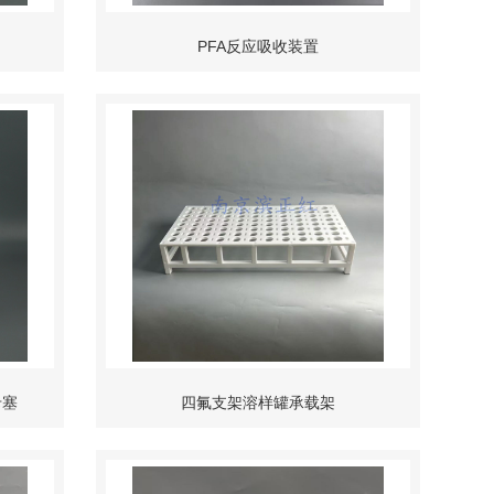
PFA反应吸收装置
卡塞
四氟支架溶样罐承载架