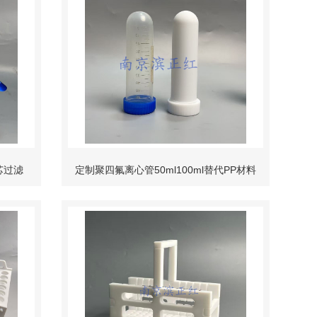
芯过滤
定制聚四氟离心管50ml100ml替代PP材料
固液分离管