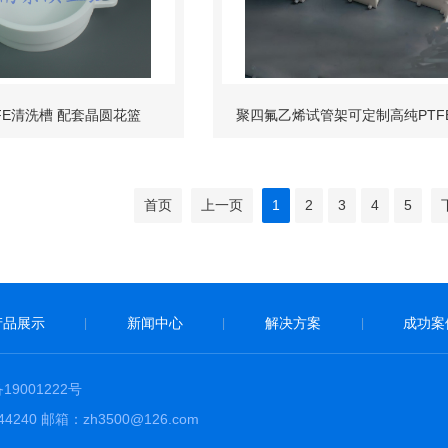
FE清洗槽 配套晶圆花篮
聚四氟乙烯试管架可定制高纯PTF
耐腐蚀四氟支架
首页
上一页
1
2
3
4
5
产品展示
新闻中心
解决方案
成功案
|
|
|
19001222号
40 邮箱：zh3500@126.com